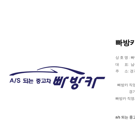
빠방
상 호 명 : 
대 표: 남상현
주 소: 경
빠방카 직
경기도 수원
빠방카 직영서비
a/s 되는 중