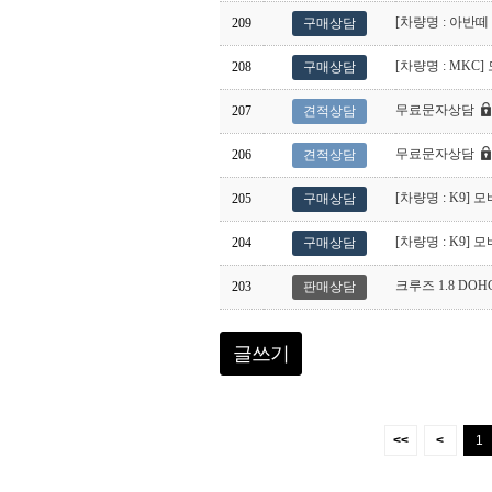
[차량명 : 아반떼
209
구매상담
[차량명 : MKC
208
구매상담
무료문자상담
207
견적상담
무료문자상담
206
견적상담
[차량명 : K9]
205
구매상담
[차량명 : K9]
204
구매상담
크루즈 1.8 DO
203
판매상담
글쓰기
<<
<
1