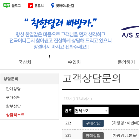
국산차
수입차
문의하기
고객상담문의
회사소개
상담문의
판매상담
구매상담
222개(1/12페이지)
할부상담
번호
상담리스트
[차량명 : 아반
222
구매상담
[차량명 : 1톤포
221
판매상담