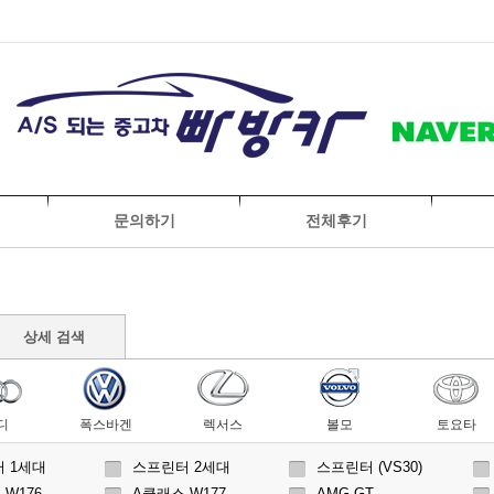
문의하기
전체후기
상세 검색
디
폭스바겐
렉서스
볼모
토요타
 1세대
스프린터 2세대
스프린터 (VS30)
 W176
A클래스 W177
AMG GT