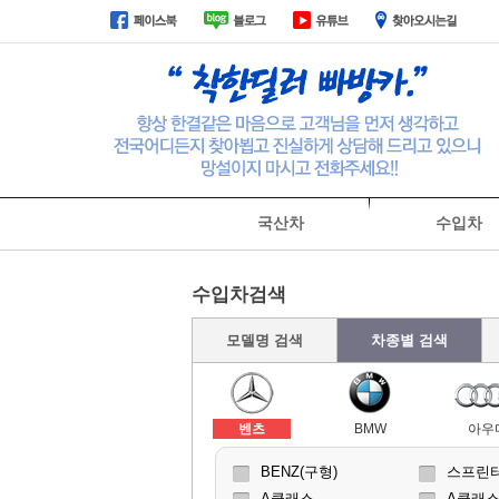
국산차
수입차
회사소개
수입차검색
모델명 검색
차종별 검색
벤츠
BMW
아우
BENZ(구형)
스프린터
A클래스
A클래스