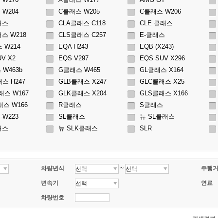
 W204
C클래스 W205
C클래스 W206
래스
CLA클래스 C118
CLE 클래스
스 W218
CLS클래스 C257
E-클래스
 W214
EQA H243
EQB (X243)
UV X2
EQS V297
EQS SUV X296
W463b
G클래스 W465
GL클래스 X164
스 H247
GLB클래스 X247
GLC클래스 X25
래스 W167
GLK클래스 X204
GLS클래스 X166
래스 W166
R클래스
S클래스
-W223
SL클래스
뉴 SL클래스
래스
뉴 SLK클래스
SLR
차량년식
주행
~
변속기
연료
차량번호