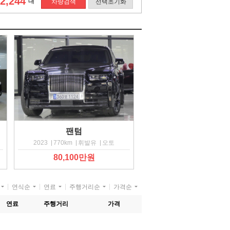
2,244
대
차량검색
선택초기화
팬텀
2023
770km
휘발유
오토
80,100만원
연식순
연료
주행거리순
가격순
연료
주행거리
가격