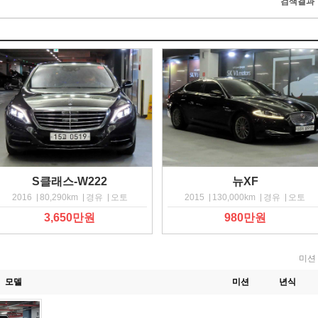
검색결과
S클래스-W222
뉴XF
2016
80,290km
경유
오토
2015
130,000km
경유
오토
3,650만원
980만원
미션
모델
미션
년식