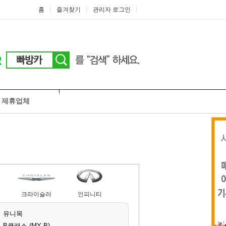
홈
즐겨찾기
관리자 로그인
제휴업체
크라이슬러
인피니티
유니목
B클래스 (MY B)