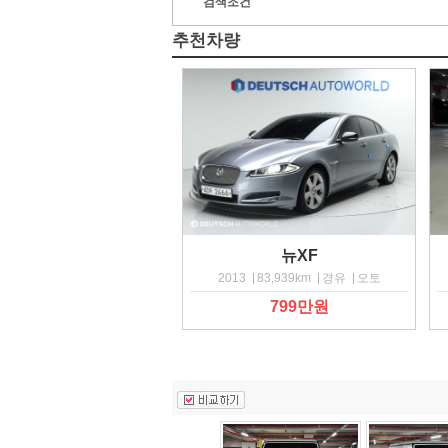
검색조건
추천차량
뉴XF
2013
83,939km
경유
오토
799만원